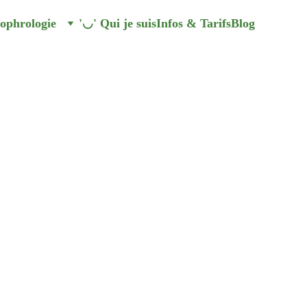
ophrologie
'◡' Qui je suis
Infos & Tarifs
Blog