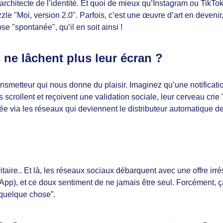
architecte de l’identité. Et quoi de mieux qu’Instagram ou TikTo
zle "Moi, version 2.0". Parfois, c’est une œuvre d’art en deveni
pose "spontanée", qu’il en soit ainsi !
s ne lâchent plus leur écran ?
metteur qui nous donne du plaisir. Imaginez qu’une notificatio
ls scrollent et reçoivent une validation sociale, leur cerveau crie 
vée via les réseaux qui deviennent le distributeur automatique 
ritaire.. Et là, les réseaux sociaux débarquent avec une offre irr
pp), et ce doux sentiment de ne jamais être seul. Forcément, ça c
e quelque chose”.