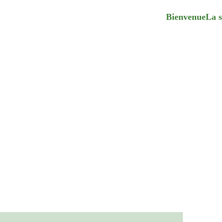
Bienvenue
La s
L'ESSENCE ADO
Alexandra Dumoulin
1/7/2025