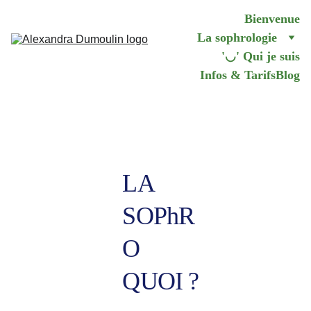
Bienvenue
La sophrologie
'◡' Qui je suis
Infos & Tarifs
Blog
LA 
SOPhR
O 
QUOI ?